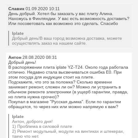
Славик
01.09.2020 10:11
День добрый. Хотел бы заказать у вас плиту Алина.
Нахожусь в Финляндии. У вас есть возможность доставить?
Или посоветовать как возможно это сделать. Спасибо
Iplate
Добрый день!В ваш город возможна доставка, можете
осуществлять заказ на нашем сайте.
Антон
28.08.2020 08:31
Добрый день!
В распоряжении плита iplate YZ-T24. Около года работала
отлично. Недавно стала высвечиваться ошибка Е0. При
этом посуда для индукции стоит на плите.
Подскажите, что это за поломка? Сколько времени
занимает ремонт, сложен ли он? Можно ли устранить в
обычном ремонте электроники (в ущерб гарантии, правда,
но плита нужна срочно)?
Покупал в магазине "Русская дымка". Если по гарантии
обращатся, то через них или можно напрямую к вам?
Iplate
Антон, доброго дня!
1) Проблема в силовой плате
2) Ремонт модульный, модули на винтиках и штекерах,
такчо что нет.