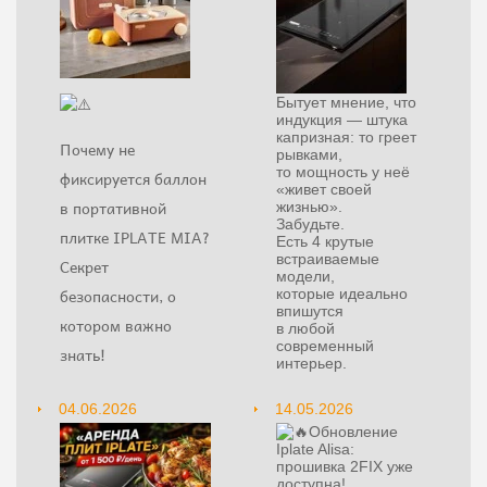
Бытует мнение, что
индукция — штука
капризная: то греет
Почему не
рывками,
то мощность у неё
фиксируется баллон
«живет своей
в портативной
жизнью».
Забудьте.
плитке IPLATE MIA?
Есть 4 крутые
встраиваемые
Секрет
модели,
безопасности, о
которые идеально
впишутся
котором важно
в любой
современный
знать!
интерьер.
04.06.2026
14.05.2026
Обновление
Iplate Alisa:
прошивка 2FIX уже
доступна!