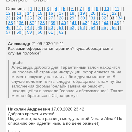
Страницы: [
1
] [
2
] [
3
] [
4
] [
5
] [
6
] [
7
] [
8
] [
9
] [
10
] [
11
] [
12
] [
13
] [
14
] [
15
] [
16
] [
17
] [
18
] [
19
] [
20
] [
21
] [
22
] [
23
] [
24
] [
25
] [
26
] [
27
] [
28
] [
29
] [
30
] [
31
] [
32
]
33
[
34
]
[
35
] [
36
] [
37
] [
38
] [
39
] [
40
] [
41
] [
42
] [
43
] [
44
] [
45
] [
46
] [
47
] [
48
] [
49
] [
50
] [
51
] [
52
] [
53
] [
54
] [
55
] [
56
] [
57
] [
58
] [
59
] [
60
] [
61
] [
62
]
Александр
21.09.2020 19:11
Как вами оформляется гарантия? Куда обращаться в
случае поломки?
Iplate
Александр, доброго дня! Гарантийный талон находится
на последней странице инструкции, оформляется он на
момент покупки у нас или любом другом магазине. В
случае поломки плиты следует обращаться к нам путём
заполнения формы "онлайн заявка на ремонт",
находящейся в разделе "сервис и обслуживание". Так же
можно обратиться в СЦ напрямую.
Николай Андреевич
17.09.2020 23:42
Доброго времени суток!
Подскажите, какая разница между плитой Nora и Alina? По
описанию они идентичные, а по цене разные))