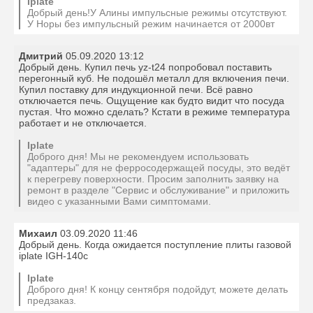
Iplate
Добрый день!У Алины импульсные режимы отсутствуют.
У Норы без импульсный режим начинается от 2000вт
Дмитрий
05.09.2020 13:12
Добрый день. Купил печь yz-t24 попробовал поставить
перегонный куб. Не подошёл металл для включения печи.
Купил поставку для индукционной печи. Всё равно
отключается печь. Ощущение как будто видит что посуда
пустая. Что можно сделать? Кстати в режиме температура
работает и не отключается.
Iplate
Доброго дня! Мы не рекомендуем использовать
"адаптеры" для не ферросодержащей посуды, это ведёт
к перегреву поверхности. Просим заполнить заявку на
ремонт в разделе "Сервис и обслуживание" и приложить
видео с указанными Вами симптомами.
Михаил
03.09.2020 11:46
Добрый день. Когда ожидается поступление плиты газовой
iplate IGH-140c
Iplate
Доброго дня! К концу сентября подойдут, можете делать
предзаказ.