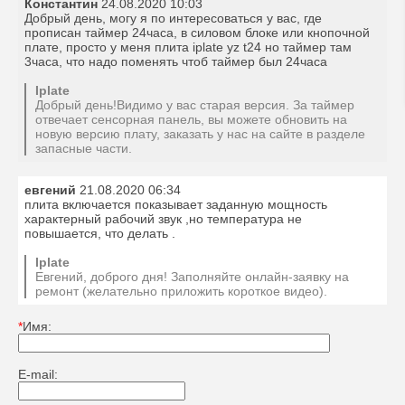
Константин
24.08.2020 10:03
Добрый день, могу я по интересоваться у вас, где
прописан таймер 24часа, в силовом блоке или кнопочной
плате, просто у меня плита iplate yz t24 но таймер там
3часа, что надо поменять чтоб таймер был 24часа
Iplate
Добрый день!Видимо у вас старая версия. За таймер
отвечает сенсорная панель, вы можете обновить на
новую версию плату, заказать у нас на сайте в разделе
запасные части.
евгений
21.08.2020 06:34
плита включается показывает заданную мощность
характерный рабочий звук ,но температура не
повышается, что делать .
Iplate
Евгений, доброго дня! Заполняйте онлайн-заявку на
ремонт (желательно приложить короткое видео).
*
Имя:
E-mail: