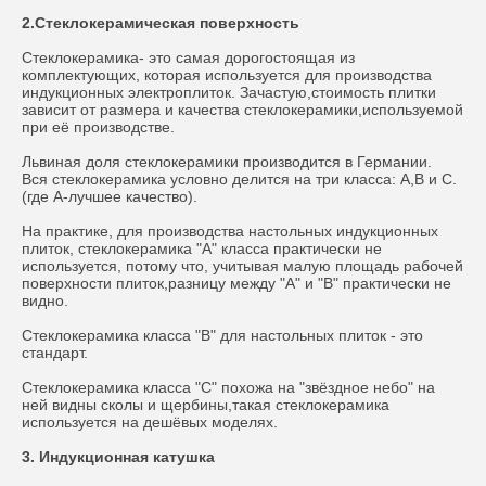
2.Стеклокерамическая поверхность
Стеклокерамика- это самая дорогостоящая из
комплектующих, которая используется для производства
индукционных электроплиток. Зачастую,стоимость плитки
зависит от размера и качества стеклокерамики,используемой
при её производстве.
Львиная доля стеклокерамики производится в Германии.
Вся стеклокерамика условно делится на три класса: A,B и C.
(где A-лучшее качество).
На практике, для производства настольных индукционных
плиток, стеклокерамика "А" класса практически не
используется, потому что, учитывая малую площадь рабочей
поверхности плиток,разницу между "А" и "В" практически не
видно.
Стеклокерамика класса "В" для настольных плиток - это
стандарт.
Стеклокерамика класса "С" похожа на "звёздное небо" на
ней видны сколы и щербины,такая стеклокерамика
используется на дешёвых моделях.
3. Индукционная катушка