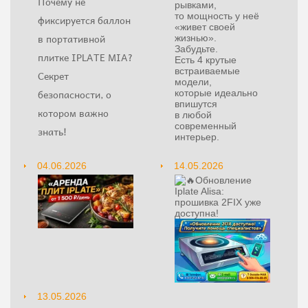
Почему не
рывками,
то мощность у неё
фиксируется баллон
«живет своей
в портативной
жизнью».
Забудьте.
плитке IPLATE MIA?
Есть 4 крутые
встраиваемые
Секрет
модели,
безопасности, о
которые идеально
впишутся
котором важно
в любой
современный
знать!
интерьер.
04.06.2026
14.05.2026
Обновление
Iplate Alisa:
прошивка 2FIX уже
доступна!
13.05.2026