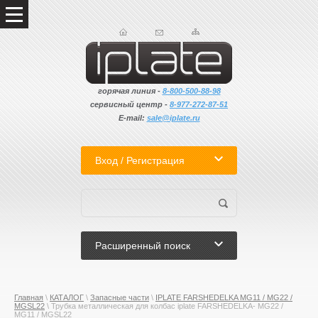
горячая линия -
8-800-500-88-98
сервисный центр -
8-
977-272-87-51
E-mail:
sale@iplate.ru
Вход / Регистрация
Расширенный поиск
Главная
\
КАТАЛОГ
\
Запасные части
\
IPLATE FARSHEDELKA MG11 / MG22 /
MGSL22
\ Трубка металлическая для колбас iplate FARSHEDELKA- MG22 /
MG11 / MGSL22