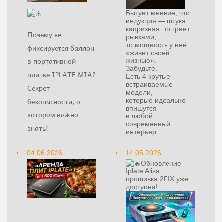
Бытует мнение, что
индукция — штука
капризная: то греет
Почему не
рывками,
то мощность у неё
фиксируется баллон
«живет своей
в портативной
жизнью».
Забудьте.
плитке IPLATE MIA?
Есть 4 крутые
встраиваемые
Секрет
модели,
безопасности, о
которые идеально
впишутся
котором важно
в любой
современный
знать!
интерьер.
04.06.2026
14.05.2026
Обновление
Iplate Alisa:
прошивка 2FIX уже
доступна!